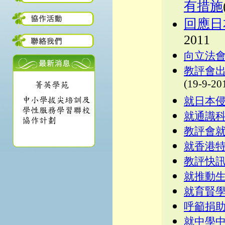
有措施
回應日
2011
向立法
教評會出
(19-9-20
就日本
就通識
教評會
就香港
教評快
就推動
就育賢
呼籲捐
就中學