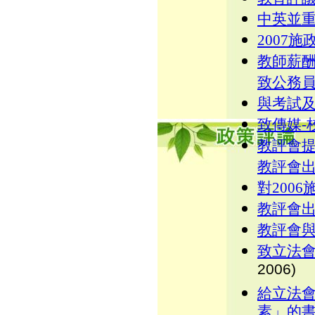
中英並
2007
教師薪
致公務員
與考試
致傳媒-
教評會
教評會
對200
教評會
教評會
致立法會
2006)
給立法
素」的