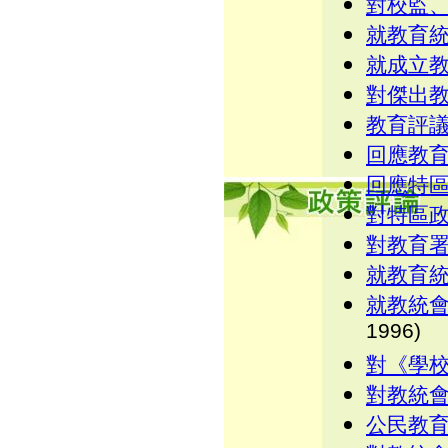
對校監
就教育
就成立
對傑出
教育評議
回應教育
回應特
對特區
對教育
就教育
就教統
1996)
對《學
對教統
公民教