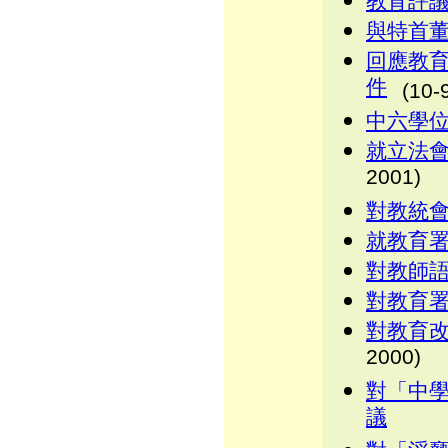
教育評
與特首
回應教
件
(10-
中六學
就立法會
2001)
對教統
就教育
對教師
對教育
對教育
2000)
對「中
議