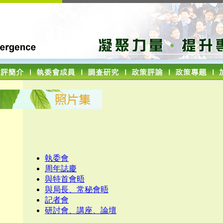
執委會
周年誌慶
與特首會晤
與局長、常秘會晤
記者會
研討會、講座、論壇